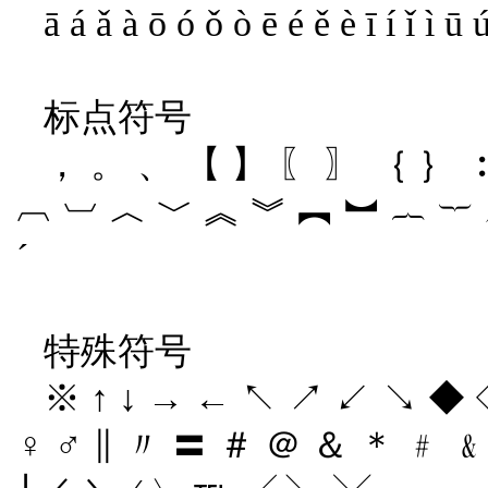
ā á ǎ à ō ó ǒ ò ē é ě è ī í ǐ ì ū
标点符号
， 。 、 【 】 〖 〗 ｛ ｝ ︰ 
︹ ︺ ︿ ﹀ ︽ ︾ ︻ ︼ ︷ ︸ ︵
ˊ
特殊符号
※ ↑ ↓ → ← ↖ ↗ ↙ ↘ ◆ ◇
♀ ♂ ∥ 〃 〓 ＃ ＠ ＆ ＊ ﹟ ﹠