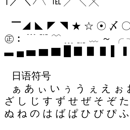
∣ ／ ＼ ∕ ﹨ ℡ ╱ ╲ ╳
▔◢ ◣ ◤ ◥ ★ ☆ ☉ 〆 〇
㊣︰ ﹉ ﹊ ﹋ ﹍ ﹎ ﹏ ～ ╭ ╮
▃ ▄ ▅ ▆ ▇ █ ▉ ▊ ▋ ▌ 
日语符号
ぁ あ ぃ い ぅ う ぇ え ぉ 
ざ し じ す ず せ ぜ そ ぞ た
ぬ ね の は ば ぱ ひ び ぴ 