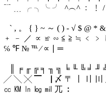
﹊ ﹍ ╭ ╮╰ ╯ ^︵^ ﹕ ﹗ / \
` , 。 { } ~ ～ ( ) - √ $ 
﹢ ﹣ ／ ∝ ≌ ∽ ≦ ≧ ≒ ﹤ ﹥ じ
℅ ℉ № ℡ ∕ ∝ ∣ ═
║ ╒ ╓ ╔ ╕ ╖ ╗ ╘ ╙ ╚ ╛ ╜ 
╱ ╲ ╳ ▔ ▕ 〆 〒 〡 〢 〣
㏄ ㏎ ㏑ ㏒ ㏕ 兀 ︰