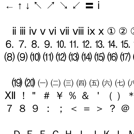
← ↑ ↓ ↖ ↗ ↘ ↙ 〓 ⅰ
ⅱ ⅲ ⅳ ⅴ ⅵ ⅶ ⅷ ⅸ ⅹ ① ②
⒍ ⒎ ⒏ ⒐ ⒑ ⒒ ⒓ ⒔ ⒕ ⒖
⑻ ⑼ ⑽ ⑾ ⑿ ⒀ ⒁ ⒂ ⒃ ⒄
⒆ ⒇ ㈠ ㈡ ㈢ ㈣ ㈤ ㈥ ㈦ ㈧ 
Ⅻ ！＂ ＃ ￥ ％ ＆ ＇（ ）＊
７ ８ ９ ： ； ＜ ＝ ＞ ？ ＠