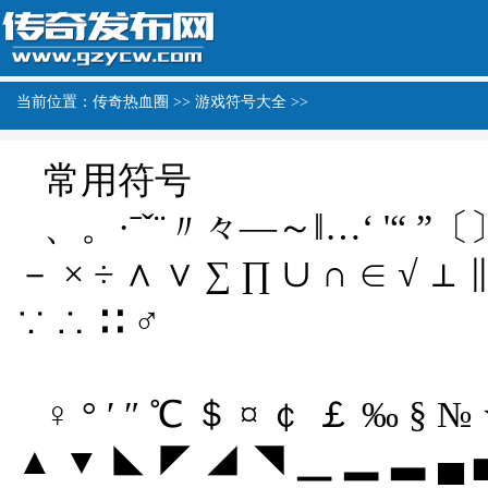
当前位置：
传奇热血圈
>> 游戏符号大全 >>
常用符号
、。·ˉˇ¨〃々—～‖…‘ '“ 
－ × ÷ ∧ ∨ ∑ ∏ ∪ ∩ ∈ √ ⊥ ∥ 
∵ ∴ ∷ ♂
♀ ° ′ ″ ℃ ＄ ¤ ￠ ￡ ‰ § 
▲ ▼ ◣ ◤ ◢ ◥ ▁ ▂ ▃ ▄