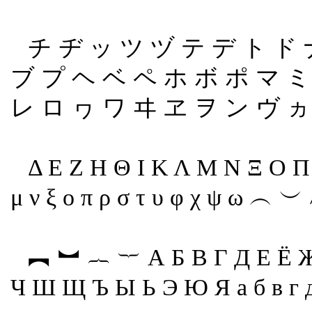
チ ヂ ッ ツ ヅ テ デ ト ド 
ブ プ ヘ ベ ペ ホ ボ ポ マ ミ
レ ロ ヮ ワ ヰ ヱ ヲ ン ヴ ヵ 
Δ Ε Ζ Η Θ Ι Κ Λ Μ Ν Ξ Ο Π Ρ
μ ν ξ ο π ρ σ τ υ φ χ ψ 
︻ ︼ ︷ ︸ А Б В Г Д Е Ё Ж
Ч Ш Щ Ъ Ы Ь Э Ю Я а б в г д е