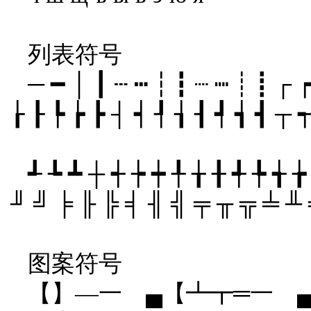
列表符号
─ ━ │ ┃ ┄ ┅ ┆ ┇ ┈ ┉ ┊ ┋ ┌ ┍
┟ ┠ ┡ ┢ ┣ ┤ ┥ ┦ ┧ ┨ ┩ ┪ ┫ ┬ 
┹ ┺ ┻ ┼ ┽ ┾ ┿ ╀ ╁ ╂ ╃ ╄ ╅ 
╜ ╝ ╞ ╟ ╠ ╡ ╢ ╣ ╤ ╥ ╦ ╧ ╨
图案符号
【】—一 ▄【┻┳═一 ▄