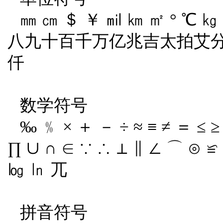
㎜ ㎝ ＄ ￥ ㏕ ㎞ ㎡ ° ℃
八九十百千万亿兆吉太拍艾
仟
数学符号
‰ ﹪ × ＋ － ÷ ≈ ≡ ≠ ＝ ≤ ≥
∏ ∪ ∩ ∈ ∵ ∴ ⊥ ∥ ∠ ⌒ ⊙ ≌
㏒ ㏑ 兀
拼音符号