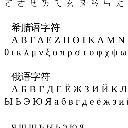
ㄛ ㄜ ㄝ ㄞ ㄟ ㄠ ㄡ ㄢ ㄣ ㄤ
希腊语字符
Α Β Γ Δ Ε Ζ Η Θ Ι Κ Λ Μ Ν 
θ ι κ λ μ ν ξ ο π ρ σ τ υ φ χ ψ ω
俄语字符
А Б В Г Д Е Ё Ж З И Й К 
Ы Ь Э Ю Я а б в г д е ё ж з и 
ч ш щ ъ ы ь э ю я