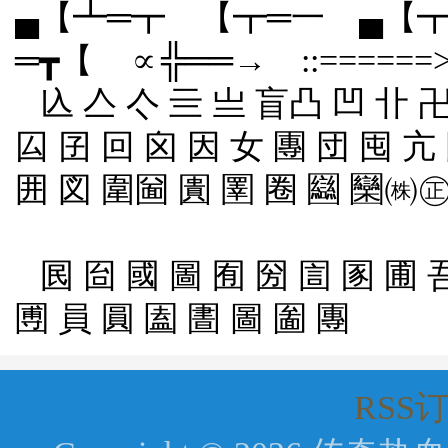
▄【┻═┳ 【┳═一 ▄【┳
═┳【 ∝╬══→ ::====
兦 亼 亽 亖 亗 盲凸 凹 卝 
囜 囝 回 囟 因 女 團 団 囤 亢
囲 図 圍圙 圚 圛 圈 圝 圞㈱
囻 囼 國 圖 囿 圀 圁 圂 圃 
圑 員 圓 圔 圕 圖 圗 團
RSS