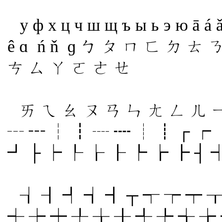
у ф х ц ч ш щ ъ ы ь э ю ā á ǎ à
ê ɑ ń ň ɡ ㄅ ㄆ ㄇ ㄈ ㄉ ㄊ
ㄘ ㄙ ㄚ ㄛ ㄜ ㄝ
ㄞ ㄟ ㄠ ㄡ ㄢ ㄣ ㄤ ㄥ ㄦ ㄧ
┄ ┅ ┆ ┇ ┈ ┉ ┊ ┋ ┌ ┍ 
┛ ├ ┝ ┞ ┟ ┠ ┡ ┢ ┣ ┤ 
┧ ┨ ┩ ┪ ┫ ┬ ┭ ┮ ┯ ┰
┽ ┾ ┿ ╀ ╁ ╂ ╃ ╄ ╅ ╆